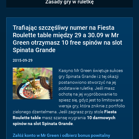
Zasady gry w ruletkę
Trafiając szczęśliwy numer na Fiesta
Roulette table między 29 a 30.09 w Mr
Green otrzymasz 10 free spinów na slot
Spinata Grande
2015-09-29
Kasyno Mr Green świętuje sukces
gry Spinata Grande i z tej okazji
postanowiono stworzyć na jej
podstawie ruletkę. Jeśli masz
ochotę na jej wypróbowanie to
spiesz się, gdyż jest to limitowana
wersja gry, która zniknie z portfolio
zielonego dżentelmena. Jeśli zagrasz przy stole
Fiesta
Roulette table
masz szansę wygrania
10 darmowych
spinów na slot Spinata Grande
.
Załóż konto w Mr Green i odbierz bonus powitalny