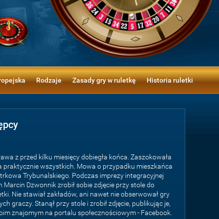
ropejska
Rodzaje
Zasady gry w ruletkę
Historia ruletki
ępcy
awa z przed kilku miesięcy dobiegła końca. Zaszokowała
 praktycznie wszystkich. Mowa o przypadku mieszkańca
trkowa Trybunalskiego. Podczas imprezy integracyjnej
 Marcin Dzwonnik zrobił sobie zdjęcie przy stole do
etki. Nie stawiał zakładów, ani nawet nie obserwował gry
ych graczy. Stanął przy stole i zrobił zdjęcie, publikując je,
oim znajomym na portalu społecznościowym - Facebook.