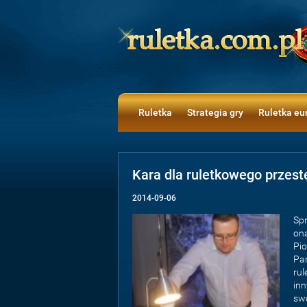
Ruletka
Strategia gry
Ruletka eu
Kara dla ruletkowego przest
2014-09-06
Spr
ona
Pio
Pan
rul
inn
sw