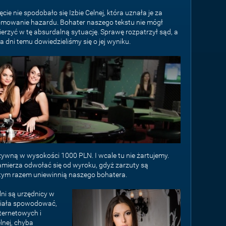
ęcie nie spodobało się Izbie Celnej, która uznała je za
mowanie hazardu. Bohater naszego tekstu nie mógł
erzyć w tę absurdalną sytuację. Sprawę rozpatrzył sąd, a
ka dni temu dowiedzieliśmy się o jej wyniku.
ywną w wysokości 1000 PLN. I wcale tu nie żartujemy.
mierza odwołać się od wyroku, gdyż zarzuty są
 tym razem uniewinnią naszego bohatera.
lni są urzędnicy w
iała spowodować,
ternetowych i
lnej, chyba