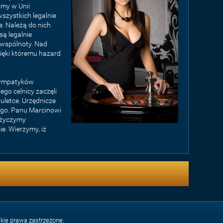
śmy w Unii
szystkich legalnie
e. Należą do nich
są legalnie
 wspólnoty. Nad
zięki któremu hazard
 sympatyków
go celnicy zaczęli
ruletce. Urzędnicze
kogo. Panu Marcinowi
 życzymy
e. Wierzymy, iż
lkie prawa zastrzeżone.