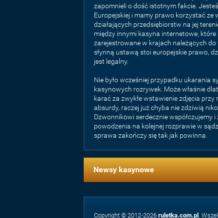
zapomnieli o dość istotnym fakcie. Jeste
Europejskiej i mamy prawo korzystać ze w
działających przedsiębiorstw na jej tereni
między innymi kasyna internetowe, które 
zarejestrowane w krajach należących do
słynną ustawą stoi europejskie prawo, d
jest legalny.
Nie było wcześniej przypadku ukarania
kasynowych rozrywek. Może właśnie dlate
karać za zwykłe wstawienie zdjęcia przy 
absurdy, raczej już chyba nie zdziwią ni
Dzwonnikowi serdecznie współczujemy i
powodzenia na kolejnej rozprawie w sądzi
sprawa zakończy się tak jak powinna.
Newsy kasynowe
Copyright © 2012-2026
ruletka.com.pl
. Wsze