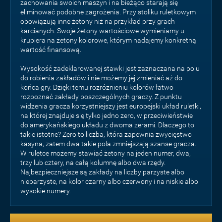
zachowania swoich maszyn i na bieżąco starają się
eliminować podobne zagrożenia. Przy stoliku ruletkowym
obowiązują inne żetony niż na przykład przy grach
karcianych. Swoje żetony wartościowe wymieniamy u
krupiera na żetony kolorowe, którym nadajemy konkretną
wartość finansową.
Wysokość zadeklarowanej stawki jest zaznaczana na polu
do robienia zakładów i nie możemy jej zmieniać aż do
końca gry. Dzięki temu rozróżnieniu kolorów łatwo
rozpoznać zakłady poszczególnych graczy. Z punktu
widzenia gracza korzystniejszy jest europejski układ ruletki,
na której znajduje się tylko jedno zero, w przeciwieństwie
do amerykańskiego układu z dwoma zerami. Dlaczego to
takie istotne? Zero to liczba, która zapewnia zwycięstwo
kasyna, zatem dwa takie pola zmniejszają szanse gracza.
W ruletce możemy stawiać żetony na jeden numer, dwa,
trzy lub cztery, na całą kolumnę albo dwa rzędy.
Najbezpieczniejsze są zakłady na liczby parzyste albo
nieparzyste, na kolor czarny albo czerwony i na niskie albo
wysokie numery.