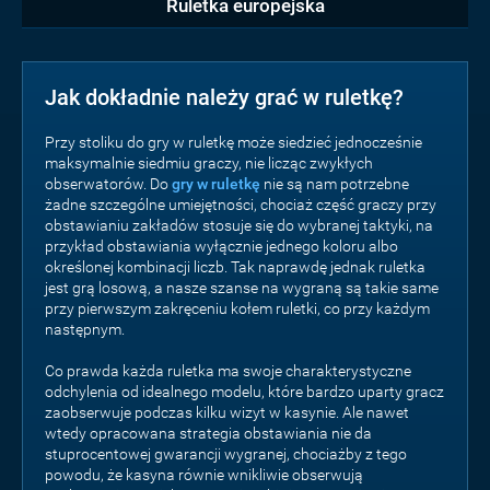
Ruletka europejska
Jak dokładnie należy grać w ruletkę?
Przy stoliku do gry w ruletkę może siedzieć jednocześnie
maksymalnie siedmiu graczy, nie licząc zwykłych
obserwatorów. Do
gry w ruletkę
nie są nam potrzebne
żadne szczególne umiejętności, chociaż część graczy przy
obstawianiu zakładów stosuje się do wybranej taktyki, na
przykład obstawiania wyłącznie jednego koloru albo
określonej kombinacji liczb. Tak naprawdę jednak ruletka
jest grą losową, a nasze szanse na wygraną są takie same
przy pierwszym zakręceniu kołem ruletki, co przy każdym
następnym.
Co prawda każda ruletka ma swoje charakterystyczne
odchylenia od idealnego modelu, które bardzo uparty gracz
zaobserwuje podczas kilku wizyt w kasynie. Ale nawet
wtedy opracowana strategia obstawiania nie da
stuprocentowej gwarancji wygranej, chociażby z tego
powodu, że kasyna równie wnikliwie obserwują