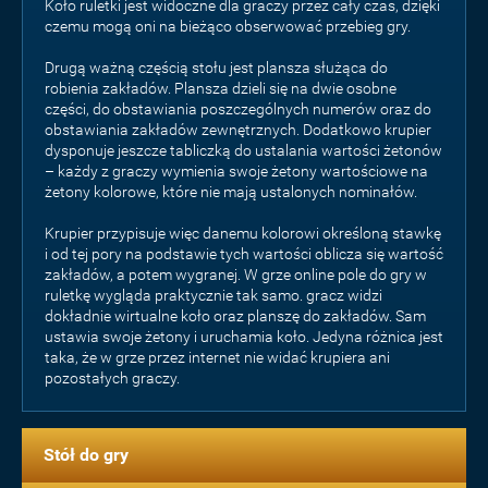
Koło ruletki jest widoczne dla graczy przez cały czas, dzięki
czemu mogą oni na bieżąco obserwować przebieg gry.
Drugą ważną częścią stołu jest plansza służąca do
robienia zakładów. Plansza dzieli się na dwie osobne
części, do obstawiania poszczególnych numerów oraz do
obstawiania zakładów zewnętrznych. Dodatkowo krupier
dysponuje jeszcze tabliczką do ustalania wartości żetonów
– każdy z graczy wymienia swoje żetony wartościowe na
żetony kolorowe, które nie mają ustalonych nominałów.
Krupier przypisuje więc danemu kolorowi określoną stawkę
i od tej pory na podstawie tych wartości oblicza się wartość
zakładów, a potem wygranej. W grze online pole do gry w
ruletkę wygląda praktycznie tak samo. gracz widzi
dokładnie wirtualne koło oraz planszę do zakładów. Sam
ustawia swoje żetony i uruchamia koło. Jedyna różnica jest
taka, że w grze przez internet nie widać krupiera ani
pozostałych graczy.
Stół do gry