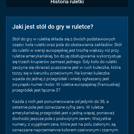
Historia ruletki
Jaki jest stół do gry w ruletce?
Stół do gry w ruletkę składa się z dwóch podstawowych
części: koła ruletki oraz pola do obstawiania zakładów. Stół
do ruletki w wersji europejskiej jest trochę większy niż przy
ruletce amerykańskiej, bo do jej obsługiwania wykorzystuje
się trzech krupierów zamiast jednego. Gdy koło do ruletki
zaczyna się obracać puszczana jest w ruch kuleczka, która
toczy się w kierunku przeciwnym. Na koniec kuleczka
wpada do jednej z przegródek i wtedy ogłaszany jest
zwycięski numer i kolor. W ruletce europejskiej (francuskiej)
przegródek jest łącznie 37.
Każda z nich jest ponumerowana od jedynki do 36, a
ostatnie pole jest oznaczane cyfrą zero. W ruletce
amerykańskiej przegródek jest o jedną więcej, ponieważ
dochodzi jeszcze pole z podwójnym zerem. Wszystkie
numery, z wyjątkiem zera, które jest na polu zielonym, są
oznaczane naprzemiennie kolorem czerwonym i czarnym.