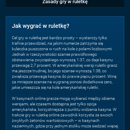
Zasady gry w ruletkę
Jak wygrać w ruletkę?
Cel gry w ruletkę jest bardzo prosty – wystarczy tylko
trafnie przewidzieć, na jakim numerze zatrzyma się
kuleczka puszczona w ruch na kole z polami liczbowymi.
Jednak w rzeczywistości szanse prawidłowego
obstawienia zwycięskiego wynoszą 1:37, co daje kasynu
przewagę 2,7 procent. W amerykańskiej wersji ruletki gracz
ma jeszcze trudniej, bo jego szanse wynoszą 1:38, co
zwiększa przewagę kasyna do prawie pięciu procent. Winę
za mniejsze szanse na wygraną ponosi dodatkowe zero,
jakie umieszcza się na kole amerykańskiej ruletki.
W kasynach online gracze mogą wybierać między obiema
wersjami, ale czasami dostępna jest tylko opcja
amerykańska, korzystniejsza z punktu widzenia kasyna. W
trakcie gry w ruletkę online zawodnik korzysta ze swoich
zwykłych żetonów wartościowych – w kasynach
naziemnych, gdzie przy jednym stoliku może siedzieć więcej