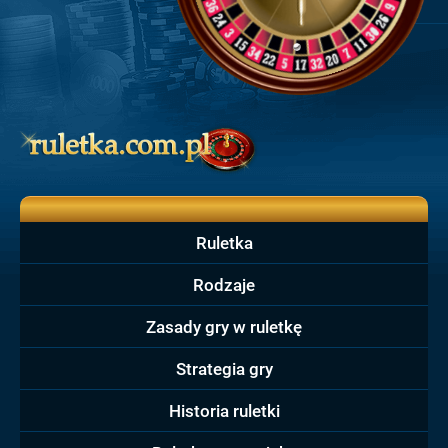
Ruletka
Rodzaje
Zasady gry w ruletkę
Strategia gry
Historia ruletki