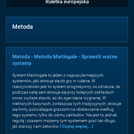
Ruletka europejska
Metoda
Metoda - Metoda Martingale - Sprawdź ważne
systemy
System Martingale to jeden z najpopularniejszych
systemów, jaki stosuje się do gry w ruletce. W
rzeczywistości jest to system progresywny, co oznacza, że
podczas całej serii stosuje się przy kolejnych zakładach
coraz wyższe stawki, aż do zgarnięcia wygranej. W
niektórych kasynach, zwłaszcza tych tradycyjnych, stosuje
się limity pozwalające graczom na obstawianie według
tego systemu tylko do ośmiu zakładów. Nie jest to jednak
regułą i czasami możemy tym systemem grać tak długo,
jak starczy nam żetonów.
[ Czytaj więcej... ]