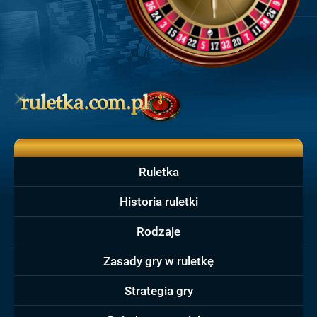
Ruletka
Historia ruletki
Rodzaje
Zasady gry w ruletkę
Strategia gry